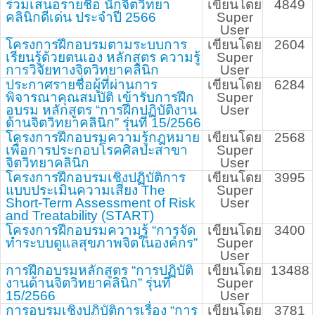
ร่วมเสนอรายชื่อ นักจิตวิทยา
เขียนโดย
4849
คลินิกดีเด่น ประจำปี 2566
Super
User
โครงการฝึกอบรมตามระบบการ
เขียนโดย
2604
เรียนรู้ด้วยตนเอง หลักสูตร ความรู้
Super
การวิจัยทางจิตวิทยาคลินิก
User
ประกาศรายชื่อผู้ที่ผ่านการ
เขียนโดย
6284
พิจารณาคุณสมบัติ เข้ารับการฝึก
Super
อบรม หลักสูตร “การฝึกปฏิบัติงาน
User
ด้านจิตวิทยาคลินิก” รุ่นที่ 15/2566
โครงการฝึกอบรมความรู้กฎหมาย
เขียนโดย
2568
เพื่อการประกอบโรคศิลปะสาขา
Super
จิตวิทยาคลินิก
User
โครงการฝึกอบรมเชิงปฏิบัติการ
เขียนโดย
3995
แบบประเมินความเสี่ยง The
Super
Short-Term Assessment of Risk
User
and Treatability (START)
โครงการฝึกอบรมความรู้ “การจัด
เขียนโดย
3400
ทำระบบดูแลสุขภาพจิตในองค์กร”
Super
User
การฝึกอบรมหลักสูตร “การปฏิบัติ
เขียนโดย
13488
งานด้านจิตวิทยาคลินิก” รุ่นที่
Super
15/2566
User
การอบรมเชิงปฏิบัติการเรื่อง “การ
เขียนโดย
3781