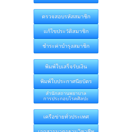
ตรวจสอบรหัสสมาชิก
แก้ไขประวัติสมาชิก
ชำระค่าบำรุงสมาชิก
พิมพ์ใบเสร็จรับเงิน
พิมพ์ใบประกาศนียบัตร
สำนักสถานพยาบาล
การประกอบโรคศิลปะ
เครือข่ายทั่วประเทศ
เอกสารมาตรฐานวิชาชีพ