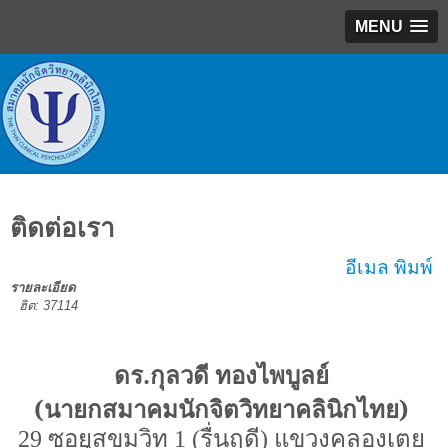
MENU
ติดต่อเรา
อีเมล
พิมพ์
รายละเอียด
ฮิต: 37114
ดร.กุลวดี ทองไพบูลย์
(นายกสมาคมนักจิตวิทยาคลินิกไทย)
29 ซอยสุขุมวิท 1 (รื่นฤดี) แขวงคลองเตย